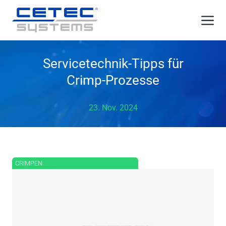
Zum
Me
Inhalt
springen
Servicetechnik-Tipps für
Crimp-Prozesse
23. Nov. 2024
CRIMPEN