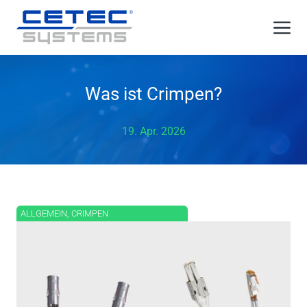
Zum
Me
Inhalt
springen
Was ist Crimpen?
19. Apr. 2026
ALLGEMEIN
,
CRIMPEN